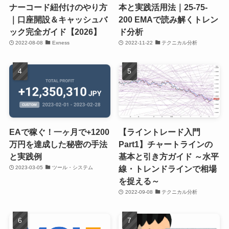
ナーコード紐付けのやり方
本と実践活用法｜25-75-
｜口座開設＆キャッシュバ
200 EMAで読み解くトレン
ック完全ガイド【2026】
ド分析
2022-08-08
Exness
2022-11-22
テクニカル分析
EAで稼ぐ！一ヶ月で+1200
【ライントレード入門
万円を達成した秘密の手法
Part1】チャートラインの
と実践例
基本と引き方ガイド ～水平
線・トレンドラインで相場
2023-03-05
ツール・システム
を捉える～
2022-09-08
テクニカル分析