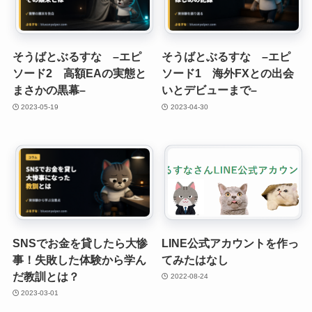
そうばとぶるすな –エピ
そうばとぶるすな –エピ
ソード2 高額EAの実態と
ソード1 海外FXとの出会
まさかの黒幕–
いとデビューまで–
2023-05-19
2023-04-30
SNSでお金を貸したら大惨
LINE公式アカウントを作っ
事！失敗した体験から学ん
てみたはなし
だ教訓とは？
2022-08-24
2023-03-01