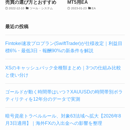
売買の選び方とおすすめ
MT5用EA
2022-12-10
ツール・システム
2023-01-23
EA
最近の投稿
Fintokei速攻プロプラン(SwiftTrader)が仕様改定｜利益目
標6%・最低3日・報酬90%の新条件を解説
XSのキャッシュバック全種類まとめ｜3つの仕組み比較
と使い分け
ゴールドが動く時間帯はいつ？XAUUSDの時間帯別ボラ
ティリティを12年分のデータで実測
暗号資産トラベルルール、対象63法域へ拡大【2026年8
月3日適用】｜海外FXの入出金への影響を整理