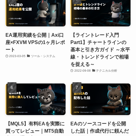
EA運用実績を公開｜Axi口
【ライントレード入門
座×FXVM VPSの1ヶ月レポ
Part1】チャートラインの
ート
基本と引き方ガイド ～水平
線・トレンドラインで相場
2023-03-05
ツール・システム
を捉える～
2022-09-08
テクニカル分析
【MQL5】有料EAを実際に
EAのソースコードを公開
買ってレビュー｜MT5自動
した話｜作成代行に頼んだ