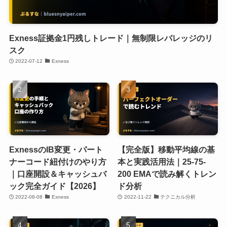
Exness証拠金1円残しトレード｜無制限レバレッジのリ
スク
2022-07-12
Exness
ExnessのIB変更・パート
【完全版】移動平均線の基
ナーコード紐付けのやり方
本と実践活用法｜25-75-
｜口座開設＆キャッシュバ
200 EMAで読み解くトレン
ック完全ガイド【2026】
ド分析
2022-08-08
Exness
2022-11-22
テクニカル分析