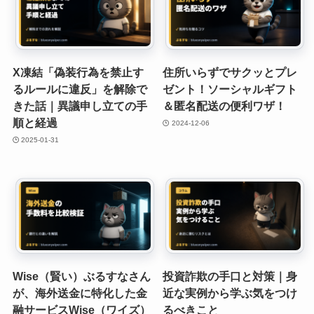
X凍結「偽装行為を禁止す
住所いらずでサクッとプレ
るルールに違反」を解除で
ゼント！ソーシャルギフト
きた話｜異議申し立ての手
＆匿名配送の便利ワザ！
順と経過
2024-12-06
2025-01-31
Wise（賢い）ぶるすなさん
投資詐欺の手口と対策｜身
が、海外送金に特化した金
近な実例から学ぶ気をつけ
融サービスWise（ワイズ）
るべきこと