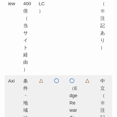
iew
400
LC
（
倍
）
※
（
注
当
記
サ
あ
イ
り
ト
）
経
由
）
Axi
条
△
◯
◯
△
中
件
（E
立
・
dge
（
地
Re
※
域
war
注