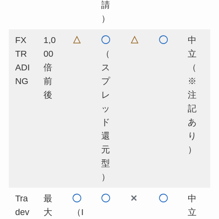
請
）
FX
1,0
△
◯
△
◯
中
TR
00
（
立
ADI
倍
ス
（
NG
前
プ
※
後
レ
注
ッ
記
ド
あ
還
り
元
）
型
）
Tra
最
◯
◯
✕
◯
中
dev
大
（I
立