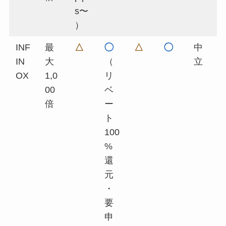
s〜
）
INF
最
△
◯
△
◯
中
IN
大
（
立
OX
1,0
リ
00
ベ
倍
ー
ト
100
%
還
元
・
要
申