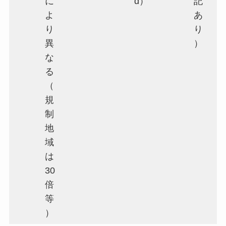
に
d）
記
よ
あ
り
り
異
）
な
る
（
規
制
地
域
は
30
倍
等
）