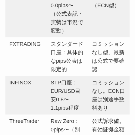
0.0pips〜
（ECN型）
（公式表記・
実勢は市況で
変動）
FXTRADING
スタンダード
コミッション
口座：具体的
なし型。最新
なpips公表は
は公式で要確
限定的
認
INFINOX
STP口座：
コミッション
EUR/USD目
なし。ECN口
安0.8〜
座は別途手数
1.1pips程度
料あり
ThreeTrader
Raw Zero：
公式訴求値。
0pips〜（別
有効証拠金額