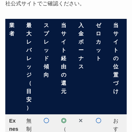
社公式サイトでご確認ください。
業
最
ス
当
入
ゼ
当
者
大
プ
サ
金
ロ
サ
レ
レ
イ
ボ
カ
イ
バ
ッ
ト
ー
ッ
ト
レ
ド
経
ナ
ト
の
ッ
傾
由
ス
位
ジ
向
の
置
（
還
づ
目
元
け
安
）
Ex
無
◯
◎
✕
◯
お
nes
制
（
す