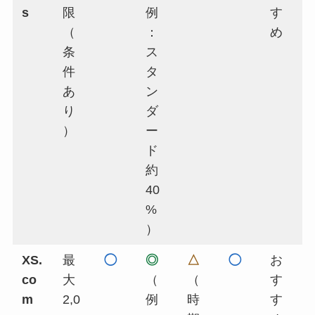
s
限
例
す
（
：
め
条
ス
件
タ
あ
ン
り
ダ
）
ー
ド
約
40
%
）
XS.
最
◯
◎
△
◯
お
co
大
（
（
す
m
2,0
例
時
す