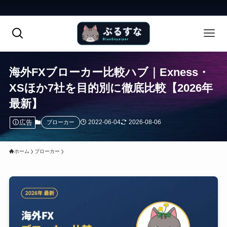
土
海外FXブローカー比較ハブ｜Exness・
XSほか7社を目的別に徹底比較【2026年
最新】
広告
2022-06-04
2026-08-06
ブローカー
ホーム
ブローカー