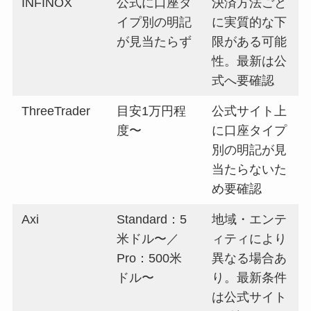
INFINOX
公式に口座タ
決済方法ごと
イプ別の明記
に実質的な下
が見当たらず
限がある可能
性。最新は公
式へ要確認
ThreeTrader
目安1万円程
公式サイト上
度〜
に口座タイプ
別の明記が見
当たらないた
め要確認
Axi
Standard：5
地域・エンテ
米ドル〜／
ィティにより
Pro：500米
異なる場合あ
ドル〜
り。最新条件
は公式サイト