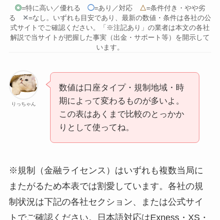
◎
=特に高い／優れる
◯
=あり／対応
△
=条件付き・やや劣
る
✕
=なし。いずれも目安であり、最新の数値・条件は各社の公
式サイトでご確認ください。「※注記あり」の業者は本文の各社
解説で当サイトが把握した事実（出金・サポート等）を開示して
います。
数値は口座タイプ・規制地域・時
期によって変わるものが多いよ。
りっちゃん
この表はあくまで比較のとっかか
りとして使ってね。
※規制（金融ライセンス）はいずれも複数当局に
またがるため本表では割愛しています。各社の規
制状況は下記の各社セクション、または公式サイ
トでご確認ください。日本語対応はExness・XS・