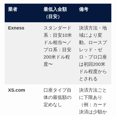
業者
最低入金額
備考
（目安）
Exness
スタンダード
決済方法・地
系：目安10米
域により変
ドル相当〜／
動。ロースプ
プロ系：目安
レッド・ゼ
200米ドル程
ロ・プロ口座
度〜
は初回200米
ドル程度から
とされる
XS.com
口座タイプ自
決済方法ごと
体の最低額の
に下限あり
定めなし
（例：カード
決済は少額か