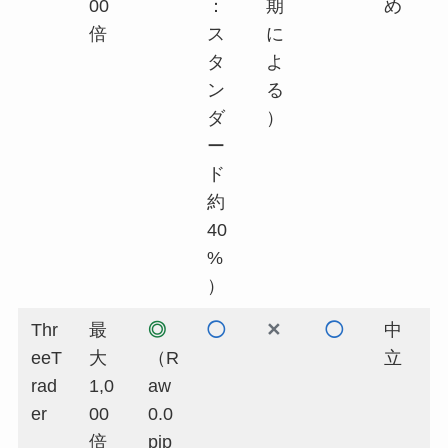
00
：
期
め
倍
ス
に
タ
よ
ン
る
ダ
）
ー
ド
約
40
%
）
Thr
最
◎
◯
✕
◯
中
eeT
大
（R
立
rad
1,0
aw
er
00
0.0
倍
pip